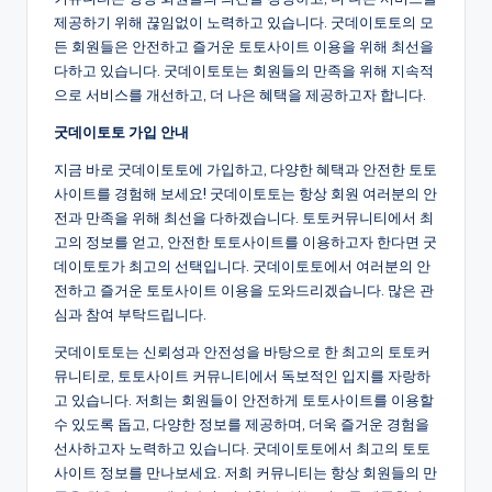
제공하기 위해 끊임없이 노력하고 있습니다. 굿데이토토의 모
든 회원들은 안전하고 즐거운 토토사이트 이용을 위해 최선을
다하고 있습니다. 굿데이토토는 회원들의 만족을 위해 지속적
으로 서비스를 개선하고, 더 나은 혜택을 제공하고자 합니다.
굿데이토토 가입 안내
지금 바로 굿데이토토에 가입하고, 다양한 혜택과 안전한 토토
사이트를 경험해 보세요! 굿데이토토는 항상 회원 여러분의 안
전과 만족을 위해 최선을 다하겠습니다. 토토커뮤니티에서 최
고의 정보를 얻고, 안전한 토토사이트를 이용하고자 한다면 굿
데이토토가 최고의 선택입니다. 굿데이토토에서 여러분의 안
전하고 즐거운 토토사이트 이용을 도와드리겠습니다. 많은 관
심과 참여 부탁드립니다.
굿데이토토는 신뢰성과 안전성을 바탕으로 한 최고의 토토커
뮤니티로, 토토사이트 커뮤니티에서 독보적인 입지를 자랑하
고 있습니다. 저희는 회원들이 안전하게 토토사이트를 이용할
수 있도록 돕고, 다양한 정보를 제공하며, 더욱 즐거운 경험을
선사하고자 노력하고 있습니다. 굿데이토토에서 최고의 토토
사이트 정보를 만나보세요. 저희 커뮤니티는 항상 회원들의 만