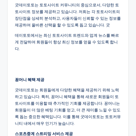
굿데이토토는 토토사이트 커뮤니티의 중심으로서, 다양한 토
토사이트 정보를 제공하고 있습니다. 저희는 각 토토사이트의
장단점을 상세히 분석하고, 사용자들이 신뢰할 수 있는 정보를
제공하여 올바른 선택을 할 수 있도록 돕고 있습니다. 굿
데이토토에서는 최신 토토사이트 트렌드와 업계 뉴스를 빠르
게 전달하여 회원들이 항상 최신 정보를 얻을 수 있도록 합니
다.
꽁머니 혜택 제공
굿데이토토는 회원들에게 다양한 혜택을 제공하기 위해 노력
하고 있습니다. 특히, 꽁머니 혜택을 통해 새로운 회원들이 토
토사이트를 이용할 때 추가적인 기회를 제공합니다. 꽁머니는
회원들이 더 많은 베팅 기회를 얻고, 더 큰 재미를 느낄 수 있도
록 돕는 중요한 혜택입니다. 이를 통해 굿데이토토는 토토커뮤
니티 내에서 매우 인기가 높습니다.
스포츠중계 스트리밍 서비스 제공